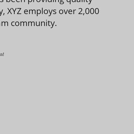
ty, XYZ employs over 2,000
ham community.
un!