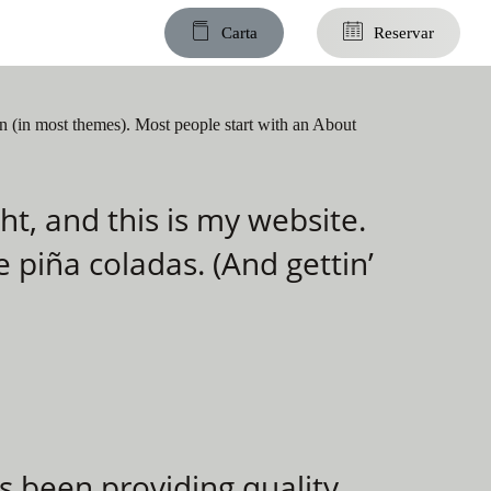
C
a
r
t
a
R
e
s
e
r
v
a
r
ion (in most themes). Most people start with an About
ht, and this is my website.
e piña coladas. (And gettin’
 been providing quality