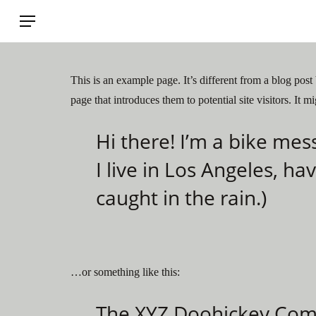
Skip
to
main
content
This is an example page. It’s different from a blog post
page that introduces them to potential site visitors. It m
Hi there! I’m a bike mes
I live in Los Angeles, ha
caught in the rain.)
…or something like this:
The XYZ Doohickey Comp