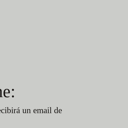
es
ne:
ecibirá un email de