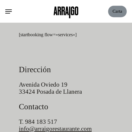
Skip
Carta
to
main
content
[startbooking flow=»services»]
Dirección
Avenida Oviedo 19
33424 Posada de Llanera
Contacto
T. 984 183 517
info@arraigorestaurante.com